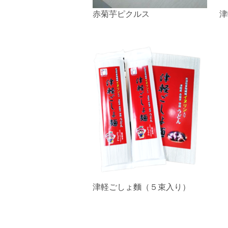
赤菊芋ピクルス
津
津軽ごしょ麵（５束入り）