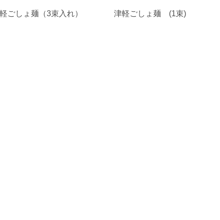
軽ごしょ麺（3束入れ）
津軽ごしょ麺 (1束)